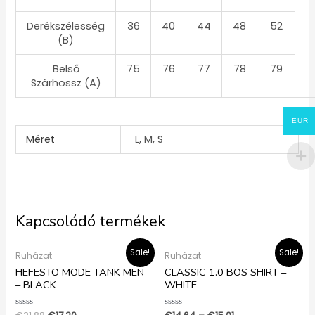
Derékszélesség
36
40
44
48
52
(B)
Belső
75
76
77
78
79
Szárhossz (A)
EUR
Méret
L, M, S
Kapcsolódó termékek
Original
Current
Sale!
Sale!
Ruházat
Ruházat
price
price
was:
is:
HEFESTO MODE TANK MEN
CLASSIC 1.0 BOS SHIRT –
€21.88.
€17.20.
– BLACK
WHITE
Értékelés:
Értékelés: