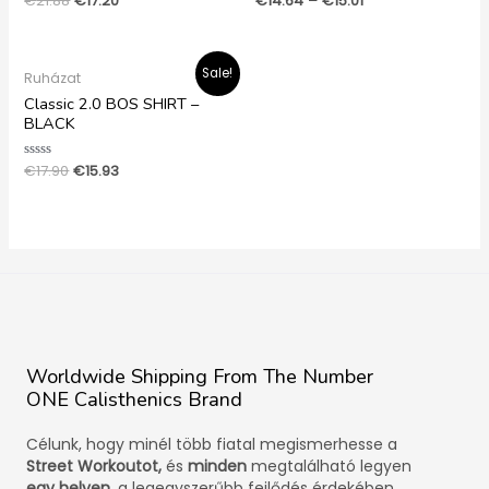
€
21.88
€
17.20
€
14.64
–
€
15.01
0
0
/
/
5
5
Original
Current
Sale!
Ruházat
price
price
was:
is:
Classic 2.0 BOS SHIRT –
€17.90.
€15.93.
BLACK
Értékelés:
€
17.90
€
15.93
0
/
5
Worldwide Shipping From The Number
ONE Calisthenics Brand
Célunk, hogy minél több fiatal megismerhesse a
Street Workoutot,
és
minden
megtalálható legyen
egy helyen,
a legegyszerűbb fejlődés érdekében.