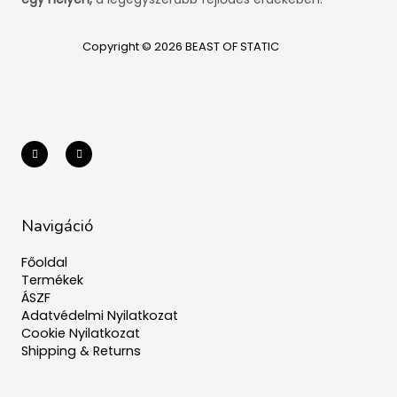
Copyright © 2026 BEAST OF STATIC
I
F
n
a
s
c
t
e
a
b
g
o
r
o
a
k
m
-
Navigáció
f
Főoldal
Termékek
ÁSZF
Adatvédelmi Nyilatkozat
Cookie Nyilatkozat
Shipping & Returns