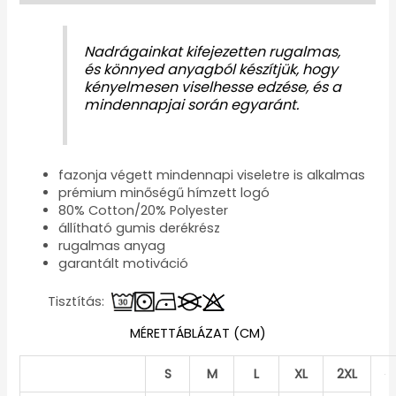
Nadrágainkat kifejezetten rugalmas,
és könnyed anyagból készítjük, hogy
kényelmesen viselhesse edzése, és a
mindennapjai során egyaránt.
fazonja végett mindennapi viseletre is alkalmas
prémium minőségű hímzett logó
80% Cotton/20% Polyester
állítható gumis derékrész
rugalmas anyag
garantált motiváció
Tisztítás:
MÉRETTÁBLÁZAT (CM)
S
M
L
XL
2XL